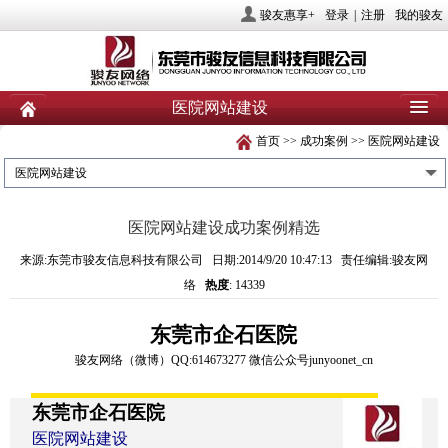
骏友惠享+
登录
|
注册
我的骏友
医院网站建设
首页
>>
成功案例
>>
医院网站建设
首页
关于骏友
新闻
医院网站建设
产品
业务服务
社会责任
医院网站建设成功案例精选
人力资源
投资者关系
联系我们
来源:东莞市骏友信息科技有限公司 日期:2014/9/20 10:47:13 责任编辑:骏友网
络
热度
: 14339
东莞市企石医院
骏友网络
（
微博
）
QQ:614673277
微信公众号
junyoonet_cn
东莞市企石医院
医院网站建设