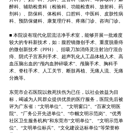
醉科、辅助检查科（检验科、功能检查科、放射科、药
剂科）、防保科、体检科、口腔科、中医科、皮肤性病
科、预防保健科、康复理疗科、疼痛门诊、咨询门诊。
■
本院设有现代化层流洁净手术室，能够开展一批难度
较大的专科新技术，如：腹腔镜微创手术、重度脱垂痔
的微创新技术（
PPH
）、括吸刀加消痔灵注射治疗混合
痔、阴式子宫系列手术、超声乳化人工晶体植入术、高
血压脑出血的“颅内血肿碎吸术”、颅脑手术、胸科手
术、脊柱手术、人工关节、断肢再植、无痛人流、无痛
分娩等。
东莞市企石医院以救死扶伤为已任，以社会效益为目
标，竭诚为人民群众提供优质的医疗服务，医院先后被
评为广东省：“文明单位”、
“文明窗口”、“百家文明医
院”、“厂务公开先进单位”、“巾帼文明示范岗”、“优秀
社区卫生服务机构”和东莞市“文明单位”、
“文明示范单
位”、“文明单位标兵”、“文化建设达标单位”等荣誉称