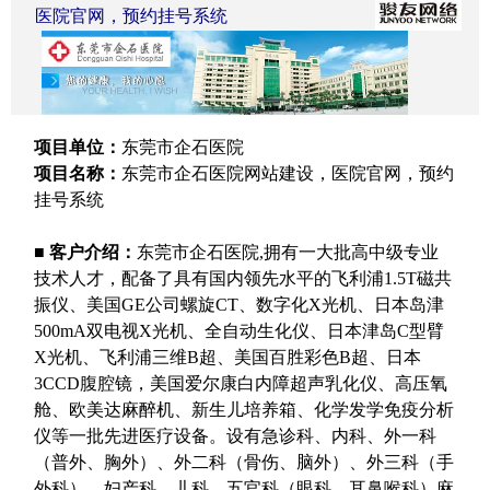
医院官网，预约挂号系统
项目单位：
东莞市企石医院
项目名称：
东莞市企石医院网站建设，医院官网，预约
挂号系统
■
客户介绍：
东莞市企石医院
,
拥有一大批高中级专业
技术人才，配备了具有国内领先水平的飞利浦
1.5T
磁共
振仪、美国
GE
公司螺旋
CT
、数字化
X
光机、日本岛津
500mA
双电视
X
光机、全自动生化仪、日本津岛
C
型臂
X
光机、飞利浦三维
B
超、美国百胜彩色
B
超、日本
3CCD
腹腔镜，美国爱尔康白内障超声乳化仪、高压氧
舱、欧美达麻醉机、新生儿培养箱、化学发学免疫分析
仪等一批先进医疗设备。设有急诊科、内科、外一科
（普外、胸外）、外二科（骨伤、脑外）、外三科（手
外科）、妇产科、儿科、五官科（眼科、耳鼻喉科）麻