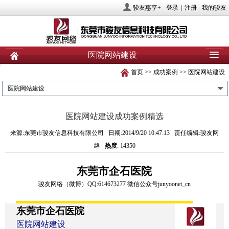
骏友惠享+
登录
|
注册
我的骏友
医院网站建设
首页
>>
成功案例
>>
医院网站建设
首页
关于骏友
新闻
医院网站建设
产品
业务服务
社会责任
医院网站建设成功案例精选
人力资源
投资者关系
联系我们
来源:东莞市骏友信息科技有限公司 日期:2014/9/20 10:47:13 责任编辑:骏友网
络
热度
: 14350
东莞市企石医院
骏友网络
（
微博
）
QQ:614673277
微信公众号
junyoonet_cn
东莞市企石医院
医院网站建设