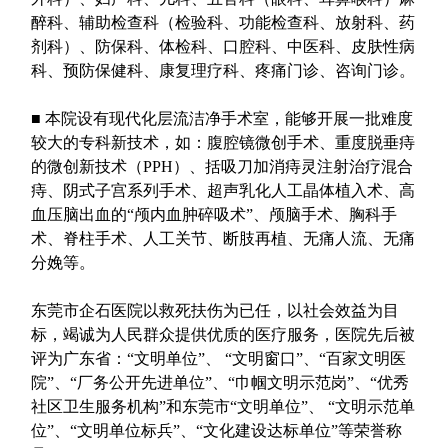
醉科、辅助检查科（检验科、功能检查科、放射科、药
剂科）、防保科、体检科、口腔科、中医科、皮肤性病
科、预防保健科、康复理疗科、疼痛门诊、咨询门诊。
■
本院设有现代化层流洁净手术室，能够开展一批难度
较大的专科新技术，如：腹腔镜微创手术、重度脱垂痔
的微创新技术（
PPH
）、括吸刀加消痔灵注射治疗混合
痔、阴式子宫系列手术、超声乳化人工晶体植入术、高
血压脑出血的“颅内血肿碎吸术”、颅脑手术、胸科手
术、脊柱手术、人工关节、断肢再植、无痛人流、无痛
分娩等。
东莞市企石医院以救死扶伤为已任，以社会效益为目
标，竭诚为人民群众提供优质的医疗服务，医院先后被
评为广东省：“文明单位”、
“文明窗口”、“百家文明医
院”、“厂务公开先进单位”、“巾帼文明示范岗”、“优秀
社区卫生服务机构”和东莞市“文明单位”、
“文明示范单
位”、“文明单位标兵”、“文化建设达标单位”等荣誉称