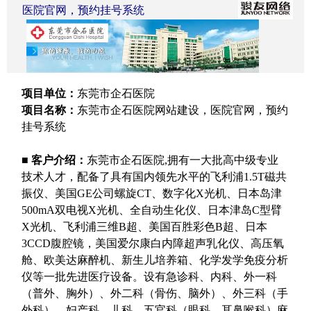
医院官网，预约挂号系统
项目单位：
东莞市企石医院
项目名称：
东莞市企石医院网站建设，医院官网，预约
挂号系统
■
客户介绍：
东莞市企石医院
,
拥有一大批高中级专业
技术人才，配备了具有国内领先水平的飞利浦
1.5T
磁共
振仪、美国
GE
公司螺旋
CT
、数字化
X
光机、日本岛津
500mA
双电视
X
光机、全自动生化仪、日本津岛
C
型臂
X
光机、飞利浦三维
B
超、美国百胜彩色
B
超、日本
3CCD
腹腔镜，美国爱尔康白内障超声乳化仪、高压氧
舱、欧美达麻醉机、新生儿培养箱、化学发学免疫分析
仪等一批先进医疗设备。设有急诊科、内科、外一科
（普外、胸外）、外二科（骨伤、脑外）、外三科（手
外科）、妇产科、儿科、五官科（眼科、耳鼻喉科）麻