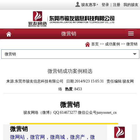
骏友惠享+
登录
|
注册
我的骏友
微营销
首页
>>
成功案例
>>
微营销
首页
关于骏友
新闻
微营销
产品
业务服务
社会责任
微营销成功案例精选
人力资源
投资者关系
联系我们
来源:东莞市骏友信息科技有限公司 日期:2014/9/23 15:05:31 责任编辑:骏友网
络
热度
: 8453
微营销
骏友网络
（
微博
）
QQ:614673277
微信公众号
junyoonet_cn
微营销
微网站，微官网，微商城，微房产，微