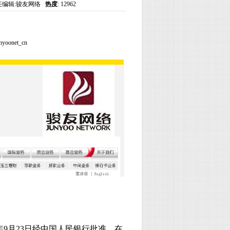
 责任编辑:骏友网络
热度
: 12962
nyoonet_cn
年
9
月
23
日经中国人民银行批准，在