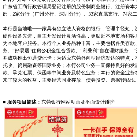
广东省工商行政管理局登记注册的股份制商业银行。注册资本
部，
2
家分行（广州分行、深圳分行）、
33
家直属支行、
74
家
本行是当地唯一一家具有独立法人资格的银行，管理半径短，
硬件设备先进，自主开发设计灵活性高，更贴近本地市场和客
为本地客户服务。本行个人业务品种丰富，主要包括各类存款
务、“好易居”住房公积金组合贷款、“利叠利”自在理财服务、
并成功推出恒通贷记卡；为适应东莞外向型经济发达的特点，
托收、贸易融资等国际业务；本行公司业务一直保持良好的发
款、承兑汇票、保函等中间业务及特色业务；本行的资金业务
来了较大的收益，主要经营同业存放、债券投资、票据转贴现
■
服务项目简述：
东莞银行网站动画及平面设计维护