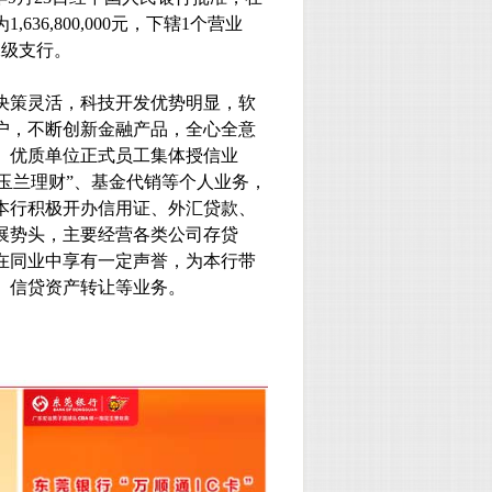
为
1,636,800,000
元，下辖
1
个营业
二级支行。
决策灵活，科技开发优势明显，软
户，不断创新金融产品，全心全意
、优质单位正式员工集体授信业
“玉兰理财”、基金代销等个人业务，
本行积极开办信用证、外汇贷款、
展势头，主要经营各类公司存贷
在同业中享有一定声誉，为本行带
、信贷资产转让等业务。