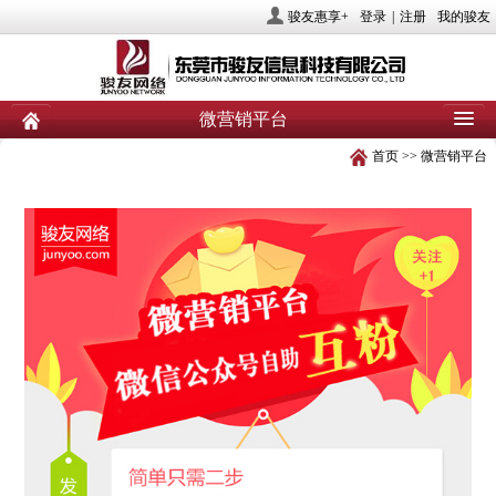
骏友惠享+
登录
|
注册
我的骏友
微营销平台
首页
>>
微营销平台
首页
关于骏友
新闻
产品
业务服务
社会责任
人力资源
投资者关系
联系我们