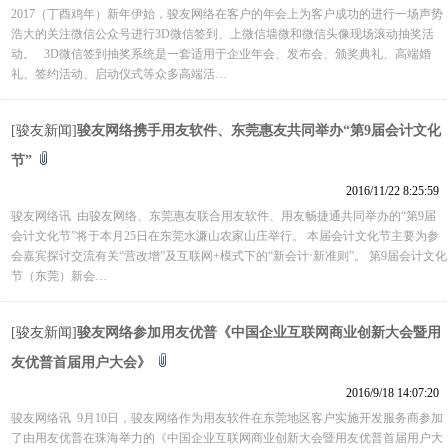
2017（丁酉鸡年）新年伊始，骏友网络在客户的年会上为客户成功的进行一场声势
浩大的关注微信公众号进行3D微信签到、上微信墙微和微信头像现场滚动抽奖活
动。 3D微信签到抽奖系统是一套适用于企业年会、发布会、颁奖典礼、高端婚
礼、签约活动、启动仪式等众多高端活…
[骏友新闻]
骏友网络携手用友软件、东莞惠友共同举办“第9届会计文化
节”
2016/11/22 8:25:59
骏友网络讯 由骏友网络、东莞惠友联合用友软件、用友畅捷通共同举办的“第9届
会计文化节”将于本月25日在东莞水濂山农家山庄举行。 本届会计文化节主要为参
会嘉宾探讨交流有关“营改增”及互联网+模式下的“新会计·新准则”。 第9届会计文化
节（东莞）新会…
[骏友新闻]
骏友网络参加用友优普《中国企业互联网商业创新大会暨用
友优普首届用户大会》
2016/9/18 14:07:20
骏友网络讯 9月10日，骏友网络作为用友软件在东莞地区客户实施开发服务商参加
了由用友优普在珠海举力的《中国企业互联网商业创新大会暨用友优普首届用户大