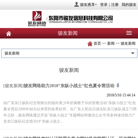
骏友惠享+
登录
|
注册
我的骏友
骏友新闻
首页
>>
新闻
>>
骏友新闻
首页
关于骏友
新闻
骏友新闻
产品
业务服务
社会责任
骏友新闻
人力资源
投资者关系
联系我们
[骏友新闻]
骏友网络助力2018“东纵小战士”红色夏令营活动
2018/5/16 15:44:14
由广东东江纵队纪念馆推出的面向青少年的寓教于乐的宣教活动“东纵小战士”红色
夏令营自2006年创办以来受到各界好评。在广东人民抗日游击队东江纵队成立75周
年之际，骏友网络通过开设“东纵小战士”专题网站和微信公众号等多种途径助力广
东东江纵队纪念馆2018“东纵小战士…