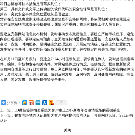
和日志留存等技术措施是否落实到位；
第三，具有文件或文字上传功能的软件代码的安全性保障是否到位；
第四，突发安全事件应急处置机制是否健全。
对存在安全隐患逾期未整改或整改后复查不合格的网站，将依照相关法律法规规定，
暂停该网站联网或责令停机整顿；属情况严重的，将追究相关工作人员责任。
要建立完善网站信息发布机制，及时准确发布政府信息，要建立严格审核程序，避免
内容出现错误。要制定应急预案，全天候保持沟通联络渠道通畅，安全联络人员如有
变动，应第一时间报备。要明确应急处理流程，开展应急演练，提高应急处置能力。
发生安全事件时，要立即启动应急预案及时处置，并按规定向有关管理部门报告。
在10月11日至10月底前，要建立7×24小时值班制度，要求责任到人，及时处理突发事
件，编辑、审核和发布相关稿件。对网站整体运行情况、链接情况、栏目更新情况、
信息内容质量等进行日常巡检，每日浏览网站内容，特别要认真审看新发布的稿件信
息，及时发现问题，纠正错漏。做到及时发现、及时报告、及时处置网站故障、病毒
入侵、黑客攻击、误用误操作等安全事件。
0
分享到：
上一篇：
3D微信签到抽奖系统为客户奉上2017新春年会激情现场的震撼盛宴
下一篇：
骏友网络签约认证联盟为客户网站提供官网认证、可信网站认证、SSL证书
认证
关闭