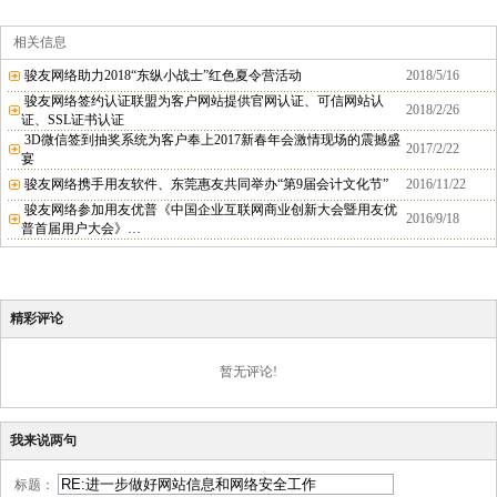
相关信息
骏友网络助力2018“东纵小战士”红色夏令营活动
2018/5/16
骏友网络签约认证联盟为客户网站提供官网认证、可信网站认
2018/2/26
证、SSL证书认证
3D微信签到抽奖系统为客户奉上2017新春年会激情现场的震撼盛
2017/2/22
宴
骏友网络携手用友软件、东莞惠友共同举办“第9届会计文化节”
2016/11/22
骏友网络参加用友优普《中国企业互联网商业创新大会暨用友优
2016/9/18
普首届用户大会》…
精彩评论
暂无评论!
我来说两句
标题：